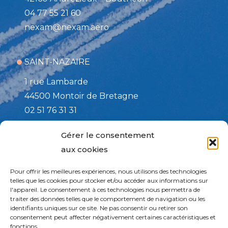
04 77 55 21 60
nexam@nexam.aero
SAINT-NAZAIRE
1 rue Lambarde
44500 Montoir de Bretagne
02 51 76 31 31
nexam@nexam.aero
Gérer le consentement
aux cookies
TOULOUSE / Site d’affutage
Pour offrir les meilleures expériences, nous utilisons des technologies
508 rue de la PAIX
telles que les cookies pour stocker et/ou accéder aux informations sur
l'appareil. Le consentement à ces technologies nous permettra de
82170 Grisolles
traiter des données telles que le comportement de navigation ou les
05 63 27 73 13
identifiants uniques sur ce site. Ne pas consentir ou retirer son
consentement peut affecter négativement certaines caractéristiques et
services@nexam.aero
fonctions.