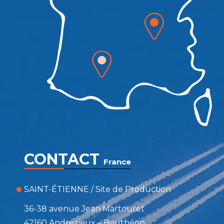
CONTACT
France
SAINT-ÉTIENNE / Site de Production
36-38 avenue Jean Martouret
42160 Andrézieux – Bouthéon