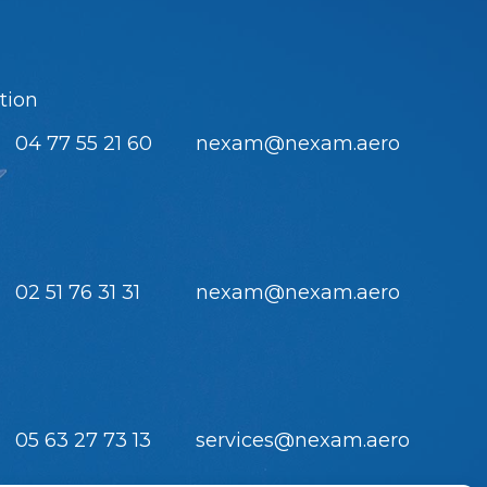
tion
04 77 55 21 60
nexam@nexam.aero
02 51 76 31 31
nexam@nexam.aero
05 63 27 73 13
services@nexam.aero