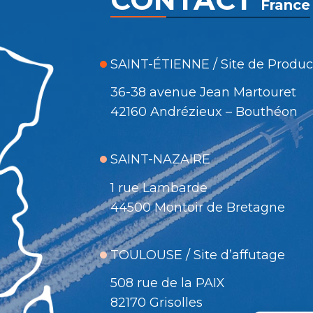
France
SAINT-ÉTIENNE / Site de Produc
36-38 avenue Jean Martouret
42160 Andrézieux – Bouthéon
SAINT-NAZAIRE
1 rue Lambarde
44500 Montoir de Bretagne
TOULOUSE / Site d’affutage
508 rue de la PAIX
82170 Grisolles