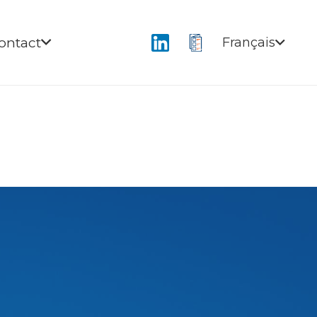
ontact
Français