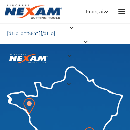
Français
[dflip id="564" ][/dflip]