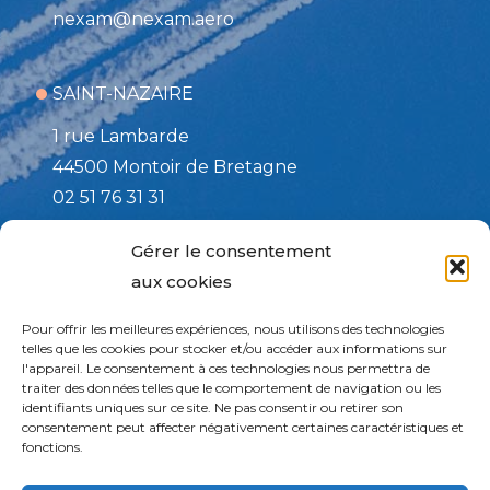
nexam@nexam.aero
SAINT-NAZAIRE
1 rue Lambarde
44500 Montoir de Bretagne
02 51 76 31 31
nexam@nexam.aero
Gérer le consentement
aux cookies
TOULOUSE / Site d’affutage
Pour offrir les meilleures expériences, nous utilisons des technologies
508 rue de la PAIX
telles que les cookies pour stocker et/ou accéder aux informations sur
l'appareil. Le consentement à ces technologies nous permettra de
82170 Grisolles
traiter des données telles que le comportement de navigation ou les
05 63 27 73 13
identifiants uniques sur ce site. Ne pas consentir ou retirer son
consentement peut affecter négativement certaines caractéristiques et
services@nexam.aero
fonctions.