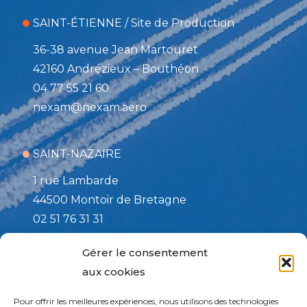
SAINT-ÉTIENNE / Site de Production
36-38 avenue Jean Martouret
42160 Andrézieux – Bouthéon
04 77 55 21 60
nexam@nexam.aero
SAINT-NAZAIRE
1 rue Lambarde
44500 Montoir de Bretagne
02 51 76 31 31
nexam@nexam.aero
Gérer le consentement
aux cookies
TOULOUSE / Site d’affutage
Pour offrir les meilleures expériences, nous utilisons des technologies