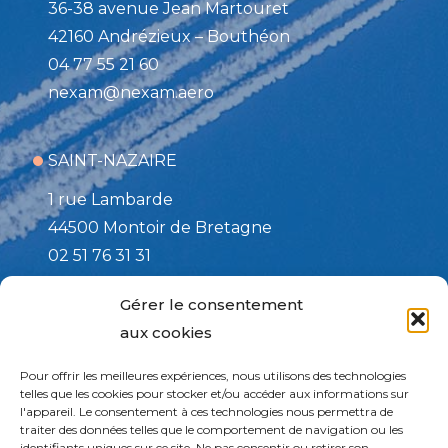
36-38 avenue Jean Martouret
42160 Andrézieux – Bouthéon
04 77 55 21 60
nexam@nexam.aero
SAINT-NAZAIRE
1 rue Lambarde
44500 Montoir de Bretagne
02 51 76 31 31
nexam@nexam.aero
Gérer le consentement
aux cookies
TOULOUSE / Site d’affutage
Pour offrir les meilleures expériences, nous utilisons des technologies
508 rue de la PAIX
telles que les cookies pour stocker et/ou accéder aux informations sur
l'appareil. Le consentement à ces technologies nous permettra de
82170 Grisolles
traiter des données telles que le comportement de navigation ou les
05 63 27 73 13
identifiants uniques sur ce site. Ne pas consentir ou retirer son