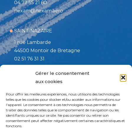
04 77 55 21 60
nexam@nexam.aero
SAINT-NAZAIRE
1 rue Lambarde
44500 Montoir de Bretagne
02 51 76 31 31
nexam@nexam.aero
Gérer le consentement
aux cookies
TOULOUSE / Site d’affutage
Pour offrir les meilleures expériences, nous utilisons des technologies
508 rue de la PAIX
telles que les cookies pour stocker et/ou accéder aux informations sur
l'appareil. Le consentement à ces technologies nous permettra de
82170 Grisolles
traiter des données telles que le comportement de navigation ou les
05 63 27 73 13
identifiants uniques sur ce site. Ne pas consentir ou retirer son
consentement peut affecter négativement certaines caractéristiques et
services@nexam.aero
fonctions.