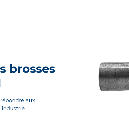
es brosses
M
r répondre aux
’industrie