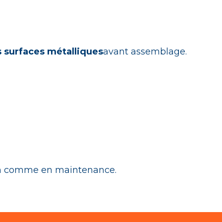
s surfaces métalliques
avant assemblage.
tion comme en maintenance.