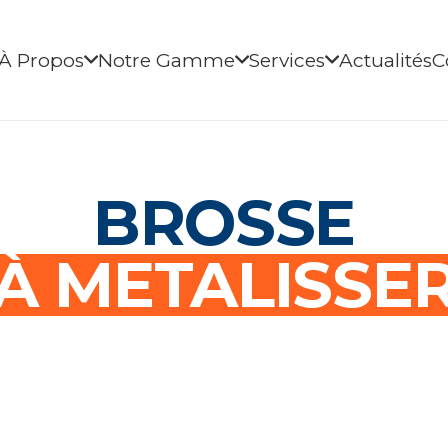
À Propos
Notre Gamme
Services
Actualités
C
BROSSE
À METALISSE