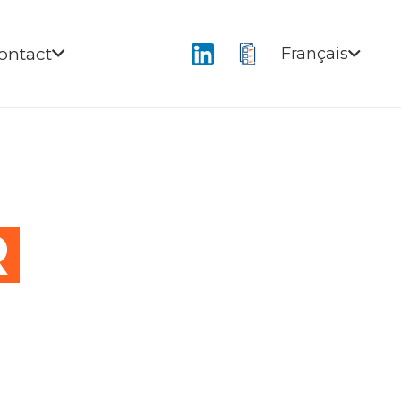
ontact
Français
R